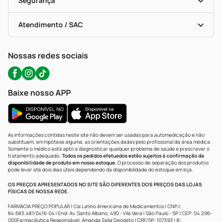
Segurança
Troca E Devolução
Testes Rápidos
Bulas De A A Z
Autoteste Covid-19
Certificado De Segurança
Políticas De Marketplace
Portal Da Privacidade
Atendimento / SAC
Política De Privacidade
WhatsApp (47) 9202-1687
Atendimento@precopopular.com.br
Nossas redes sociais
Baixe nosso APP
As informações contidas neste site não devem ser usadas para automedicação e não
substituem, em hipótese alguma, as orientações dadas pelo profissional da área médica.
Somente o médico está apto a diagnosticar qualquer problema de saúde e prescrever o
tratamento adequado.
Todos os pedidos efetuados estão sujeitos à confirmação da
disponibilidade de produto em nosso estoque.
O processo de separação dos produtos
pode levar até dois dias úteis dependendo da disponibilidade do estoque em loja.
OS PREÇOS APRESENTADOS NO SITE SÃO DIFERENTES DOS PREÇOS DAS LOJAS
FÍSICAS DE NOSSA REDE.
FARMÁCIA PREÇO POPULAR | Cia Latino Americana de Medicamentos | CNPJ:
84.683.481/0416-04 | End: Av. Santo Albano, 490 - Vila Vera | São Paulo - SP | CEP: 04.296-
000Farmacêutica Responsável: Amanda Zelia Deodato | CRF/SP: 107393 | IE: