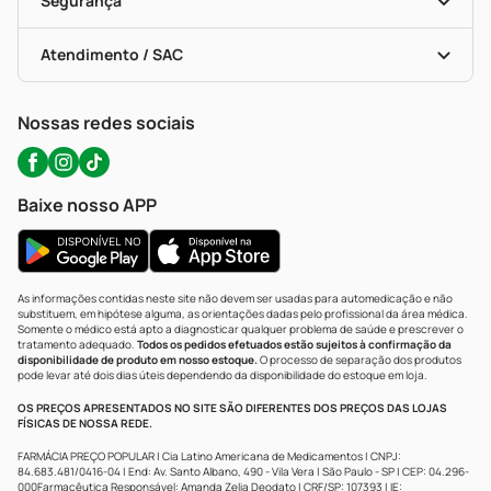
Segurança
Troca E Devolução
Testes Rápidos
Bulas De A A Z
Autoteste Covid-19
Certificado De Segurança
Políticas De Marketplace
Portal Da Privacidade
Atendimento / SAC
Política De Privacidade
WhatsApp (47) 9202-1687
Atendimento@precopopular.com.br
Nossas redes sociais
Baixe nosso APP
As informações contidas neste site não devem ser usadas para automedicação e não
substituem, em hipótese alguma, as orientações dadas pelo profissional da área médica.
Somente o médico está apto a diagnosticar qualquer problema de saúde e prescrever o
tratamento adequado.
Todos os pedidos efetuados estão sujeitos à confirmação da
disponibilidade de produto em nosso estoque.
O processo de separação dos produtos
pode levar até dois dias úteis dependendo da disponibilidade do estoque em loja.
OS PREÇOS APRESENTADOS NO SITE SÃO DIFERENTES DOS PREÇOS DAS LOJAS
FÍSICAS DE NOSSA REDE.
FARMÁCIA PREÇO POPULAR | Cia Latino Americana de Medicamentos | CNPJ:
84.683.481/0416-04 | End: Av. Santo Albano, 490 - Vila Vera | São Paulo - SP | CEP: 04.296-
000Farmacêutica Responsável: Amanda Zelia Deodato | CRF/SP: 107393 | IE: