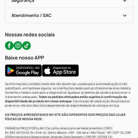
Segurança
Troca E Devolução
Testes Rápidos
Bulas De A A Z
Autoteste Covid-19
Certificado De Segurança
Políticas De Marketplace
Portal Da Privacidade
Atendimento / SAC
Política De Privacidade
WhatsApp (47) 9202-1687
Atendimento@precopopular.com.br
Nossas redes sociais
Baixe nosso APP
As informações contidas neste site não devem ser usadas para automedicação e não
substituem, em hipótese alguma, as orientações dadas pelo profissional da área médica.
Somente o médico está apto a diagnosticar qualquer problema de saúde e prescrever o
tratamento adequado.
Todos os pedidos efetuados estão sujeitos à confirmação da
disponibilidade de produto em nosso estoque.
O processo de separação dos produtos
pode levar até dois dias úteis dependendo da disponibilidade do estoque em loja.
OS PREÇOS APRESENTADOS NO SITE SÃO DIFERENTES DOS PREÇOS DAS LOJAS
FÍSICAS DE NOSSA REDE.
FARMÁCIA PREÇO POPULAR | Cia Latino Americana de Medicamentos | CNPJ:
84.683.481/0416-04 | End: Av. Santo Albano, 490 - Vila Vera | São Paulo - SP | CEP: 04.296-
000Farmacêutica Responsável: Amanda Zelia Deodato | CRF/SP: 107393 | IE: