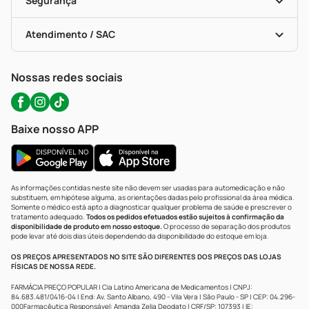
Segurança
Troca E Devolução
Testes Rápidos
Bulas De A A Z
Autoteste Covid-19
Certificado De Segurança
Políticas De Marketplace
Portal Da Privacidade
Atendimento / SAC
Política De Privacidade
WhatsApp (47) 9202-1687
Atendimento@precopopular.com.br
Nossas redes sociais
Baixe nosso APP
As informações contidas neste site não devem ser usadas para automedicação e não
substituem, em hipótese alguma, as orientações dadas pelo profissional da área médica.
Somente o médico está apto a diagnosticar qualquer problema de saúde e prescrever o
tratamento adequado.
Todos os pedidos efetuados estão sujeitos à confirmação da
disponibilidade de produto em nosso estoque.
O processo de separação dos produtos
pode levar até dois dias úteis dependendo da disponibilidade do estoque em loja.
OS PREÇOS APRESENTADOS NO SITE SÃO DIFERENTES DOS PREÇOS DAS LOJAS
FÍSICAS DE NOSSA REDE.
FARMÁCIA PREÇO POPULAR | Cia Latino Americana de Medicamentos | CNPJ:
84.683.481/0416-04 | End: Av. Santo Albano, 490 - Vila Vera | São Paulo - SP | CEP: 04.296-
000Farmacêutica Responsável: Amanda Zelia Deodato | CRF/SP: 107393 | IE: