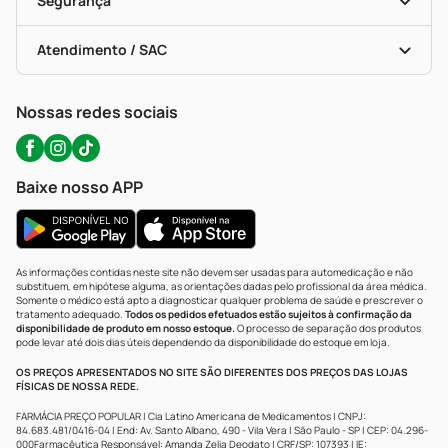
Segurança
Troca E Devolução
Testes Rápidos
Bulas De A A Z
Autoteste Covid-19
Certificado De Segurança
Políticas De Marketplace
Portal Da Privacidade
Atendimento / SAC
Política De Privacidade
WhatsApp (47) 9202-1687
Atendimento@precopopular.com.br
Nossas redes sociais
Baixe nosso APP
As informações contidas neste site não devem ser usadas para automedicação e não
substituem, em hipótese alguma, as orientações dadas pelo profissional da área médica.
Somente o médico está apto a diagnosticar qualquer problema de saúde e prescrever o
tratamento adequado.
Todos os pedidos efetuados estão sujeitos à confirmação da
disponibilidade de produto em nosso estoque.
O processo de separação dos produtos
pode levar até dois dias úteis dependendo da disponibilidade do estoque em loja.
OS PREÇOS APRESENTADOS NO SITE SÃO DIFERENTES DOS PREÇOS DAS LOJAS
FÍSICAS DE NOSSA REDE.
FARMÁCIA PREÇO POPULAR | Cia Latino Americana de Medicamentos | CNPJ:
84.683.481/0416-04 | End: Av. Santo Albano, 490 - Vila Vera | São Paulo - SP | CEP: 04.296-
000Farmacêutica Responsável: Amanda Zelia Deodato | CRF/SP: 107393 | IE: