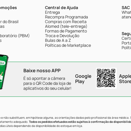
romoções
Central de Ajuda
SAC 
Entrega
What
Recompra Programada
aten
 do Brasil
Compras com Receita
tas
Alomed (tele-entrega)
Formas de Pagamento
Seg
boratório (PBM)
Troca e Devolução
Cert
s
Bulas de A a Z
Porta
Políticas de Marketplace
Polít
Baixe nosso APP
Google
Appl
É só apontar a câmera
Play
Stor
para o QR Code da loja de
aplicativos do seu celular!
e não substituem, em hipótese alguma, as orientações dadas pelo profissional da área médica.
tratamento adequado.
Todos os pedidos efetuados estão sujeitos à confirmação da disponibilid
dias úteis dependendo da disponibilidade do estoque em loja.