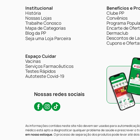
Institucional
Benefícios e P
História
Clube PP
Nossas Lojas
Convênios
Trabalhe Conosco
Programa Popular
Mapa de Categorias
Encarte de Ofer
Blog da PP
Dermaclub
Descontos de La
Seja uma Loja Parceira
Cupons e Oferta
Espaço Cuidar
Vacinas
Serviços Farmacêuticos
Testes Rápidos
Autoteste Covid-19
Nossas redes sociais
As informações contidas neste site não devem ser usadas para automedicação 
médico está apto a diagnosticar qualquer problema de saúde e prescrever o 
em nosso estoque.
O processo de separação dos produtos pode levar até dois 