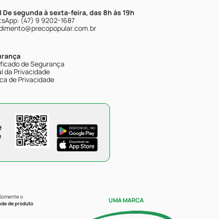
| De segunda à sexta-feira, das 8h às 19h
sApp: (47) 9 9202-1687
dimento@precopopular.com.br
urança
ificado de Segurança
l da Privacidade
ica de Privacidade
e
e
 Somente o
UMA MARCA
ade de produto