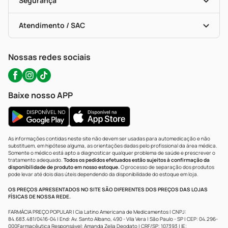
Segurança
Troca E Devolução
Testes Rápidos
Bulas De A A Z
Autoteste Covid-19
Certificado De Segurança
Políticas De Marketplace
Portal Da Privacidade
Atendimento / SAC
Política De Privacidade
WhatsApp (47) 9202-1687
Atendimento@precopopular.com.br
Nossas redes sociais
Baixe nosso APP
As informações contidas neste site não devem ser usadas para automedicação e não
substituem, em hipótese alguma, as orientações dadas pelo profissional da área médica.
Somente o médico está apto a diagnosticar qualquer problema de saúde e prescrever o
tratamento adequado.
Todos os pedidos efetuados estão sujeitos à confirmação da
disponibilidade de produto em nosso estoque.
O processo de separação dos produtos
pode levar até dois dias úteis dependendo da disponibilidade do estoque em loja.
OS PREÇOS APRESENTADOS NO SITE SÃO DIFERENTES DOS PREÇOS DAS LOJAS
FÍSICAS DE NOSSA REDE.
FARMÁCIA PREÇO POPULAR | Cia Latino Americana de Medicamentos | CNPJ:
84.683.481/0416-04 | End: Av. Santo Albano, 490 - Vila Vera | São Paulo - SP | CEP: 04.296-
000Farmacêutica Responsável: Amanda Zelia Deodato | CRF/SP: 107393 | IE: