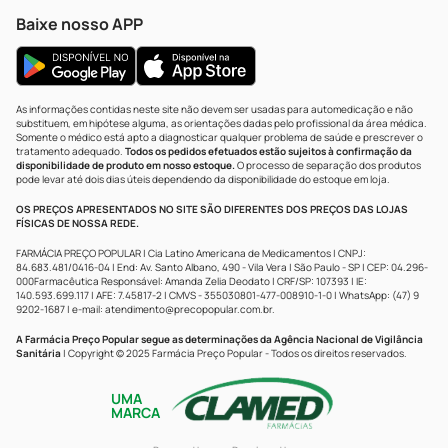
Baixe nosso APP
As informações contidas neste site não devem ser usadas para automedicação e não
substituem, em hipótese alguma, as orientações dadas pelo profissional da área médica.
Somente o médico está apto a diagnosticar qualquer problema de saúde e prescrever o
tratamento adequado.
Todos os pedidos efetuados estão sujeitos à confirmação da
disponibilidade de produto em nosso estoque.
O processo de separação dos produtos
pode levar até dois dias úteis dependendo da disponibilidade do estoque em loja.
OS PREÇOS APRESENTADOS NO SITE SÃO DIFERENTES DOS PREÇOS DAS LOJAS
FÍSICAS DE NOSSA REDE.
FARMÁCIA PREÇO POPULAR | Cia Latino Americana de Medicamentos | CNPJ:
84.683.481/0416-04 | End: Av. Santo Albano, 490 - Vila Vera | São Paulo - SP | CEP: 04.296-
000Farmacêutica Responsável: Amanda Zelia Deodato | CRF/SP: 107393 | IE:
140.593.699.117 | AFE: 7.45817-2 | CMVS - 355030801-477-008910-1-0 | WhatsApp: (47) 9
9202-1687 | e-mail:
atendimento@precopopular.com.br
.
A Farmácia Preço Popular segue as determinações da Agência Nacional de Vigilância
Sanitária
| Copyright © 2025 Farmácia Preço Popular - Todos os direitos reservados.
UMA
MARCA