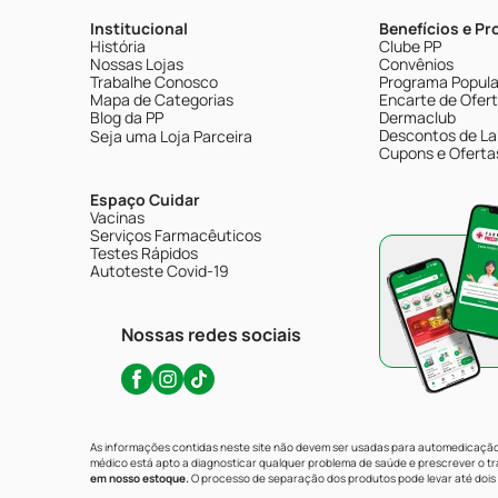
Institucional
Benefícios e P
História
Clube PP
Nossas Lojas
Convênios
Trabalhe Conosco
Programa Popular
Mapa de Categorias
Encarte de Ofer
Blog da PP
Dermaclub
Descontos de La
Seja uma Loja Parceira
Cupons e Oferta
Espaço Cuidar
Vacinas
Serviços Farmacêuticos
Testes Rápidos
Autoteste Covid-19
Nossas redes sociais
As informações contidas neste site não devem ser usadas para automedicação 
médico está apto a diagnosticar qualquer problema de saúde e prescrever o 
em nosso estoque.
O processo de separação dos produtos pode levar até dois 