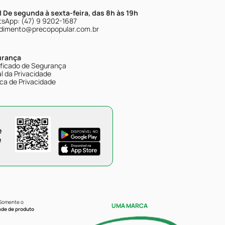
| De segunda à sexta-feira, das 8h às 19h
sApp: (47) 9 9202-1687
dimento@precopopular.com.br
urança
ificado de Segurança
l da Privacidade
ica de Privacidade
e
e
 Somente o
UMA MARCA
ade de produto