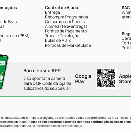
romoções
Central de Ajuda
SAC 
Entrega
What
Recompra Programada
aten
 do Brasil
Compras com Receita
tas
Alomed (tele-entrega)
Formas de Pagamento
Seg
boratório (PBM)
Troca e Devolução
Cert
s
Bulas de A a Z
Porta
Políticas de Marketplace
Polít
Baixe nosso APP
Google
Appl
É só apontar a câmera
Play
Stor
para o QR Code da loja de
aplicativos do seu celular!
e não substituem, em hipótese alguma, as orientações dadas pelo profissional da área médica.
tratamento adequado.
Todos os pedidos efetuados estão sujeitos à confirmação da disponibilid
dias úteis dependendo da disponibilidade do estoque em loja.