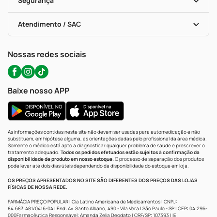
Segurança
Troca E Devolução
Testes Rápidos
Bulas De A A Z
Autoteste Covid-19
Certificado De Segurança
Políticas De Marketplace
Portal Da Privacidade
Atendimento / SAC
Política De Privacidade
WhatsApp (47) 9202-1687
Atendimento@precopopular.com.br
Nossas redes sociais
Baixe nosso APP
As informações contidas neste site não devem ser usadas para automedicação e não
substituem, em hipótese alguma, as orientações dadas pelo profissional da área médica.
Somente o médico está apto a diagnosticar qualquer problema de saúde e prescrever o
tratamento adequado.
Todos os pedidos efetuados estão sujeitos à confirmação da
disponibilidade de produto em nosso estoque.
O processo de separação dos produtos
pode levar até dois dias úteis dependendo da disponibilidade do estoque em loja.
OS PREÇOS APRESENTADOS NO SITE SÃO DIFERENTES DOS PREÇOS DAS LOJAS
FÍSICAS DE NOSSA REDE.
FARMÁCIA PREÇO POPULAR | Cia Latino Americana de Medicamentos | CNPJ:
84.683.481/0416-04 | End: Av. Santo Albano, 490 - Vila Vera | São Paulo - SP | CEP: 04.296-
000Farmacêutica Responsável: Amanda Zelia Deodato | CRF/SP: 107393 | IE: