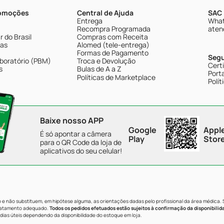
romoções
Central de Ajuda
SAC 
Entrega
What
Recompra Programada
aten
 do Brasil
Compras com Receita
tas
Alomed (tele-entrega)
Formas de Pagamento
Seg
boratório (PBM)
Troca e Devolução
Cert
s
Bulas de A a Z
Porta
Políticas de Marketplace
Polít
Baixe nosso APP
Google
Appl
É só apontar a câmera
Play
Stor
para o QR Code da loja de
aplicativos do seu celular!
e não substituem, em hipótese alguma, as orientações dadas pelo profissional da área médica.
tratamento adequado.
Todos os pedidos efetuados estão sujeitos à confirmação da disponibilid
dias úteis dependendo da disponibilidade do estoque em loja.