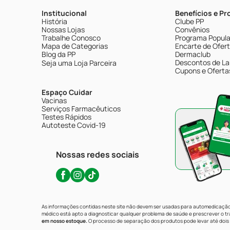
Institucional
Benefícios e P
História
Clube PP
Nossas Lojas
Convênios
Trabalhe Conosco
Programa Popular
Mapa de Categorias
Encarte de Ofer
Blog da PP
Dermaclub
Descontos de La
Seja uma Loja Parceira
Cupons e Oferta
Espaço Cuidar
Vacinas
Serviços Farmacêuticos
Testes Rápidos
Autoteste Covid-19
Nossas redes sociais
As informações contidas neste site não devem ser usadas para automedicação 
médico está apto a diagnosticar qualquer problema de saúde e prescrever o 
em nosso estoque.
O processo de separação dos produtos pode levar até dois 