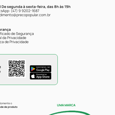
| De segunda à sexta-feira, das 8h às 19h
sApp: (47) 9 9202-1687
dimento@precopopular.com.br
urança
ificado de Segurança
l da Privacidade
ica de Privacidade
e
e
 Somente o
UMA MARCA
ade de produto