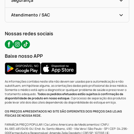
Segurança
Troca E Devolução
Testes Rápidos
Bulas De A A Z
Autoteste Covid-19
Certificado De Segurança
Políticas De Marketplace
Portal Da Privacidade
Atendimento / SAC
Política De Privacidade
WhatsApp (47) 9202-1687
Atendimento@precopopular.com.br
Nossas redes sociais
Baixe nosso APP
As informações contidas neste site não devem ser usadas para automedicação e não
substituem, em hipótese alguma, as orientações dadas pelo profissional da área médica.
Somente o médico está apto a diagnosticar qualquer problema de saúde e prescrever o
tratamento adequado.
Todos os pedidos efetuados estão sujeitos à confirmação da
disponibilidade de produto em nosso estoque.
O processo de separação dos produtos
pode levar até dois dias úteis dependendo da disponibilidade do estoque em loja.
OS PREÇOS APRESENTADOS NO SITE SÃO DIFERENTES DOS PREÇOS DAS LOJAS
FÍSICAS DE NOSSA REDE.
FARMÁCIA PREÇO POPULAR | Cia Latino Americana de Medicamentos | CNPJ:
84.683.481/0416-04 | End: Av. Santo Albano, 490 - Vila Vera | São Paulo - SP | CEP: 04.296-
000Farmacêutica Responsável: Amanda Zelia Deodato | CRF/SP: 107393 | IE: