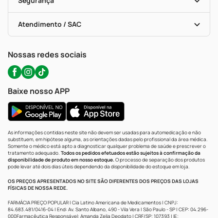
Segurança
Troca E Devolução
Testes Rápidos
Bulas De A A Z
Autoteste Covid-19
Certificado De Segurança
Políticas De Marketplace
Portal Da Privacidade
Atendimento / SAC
Política De Privacidade
WhatsApp (47) 9202-1687
Atendimento@precopopular.com.br
Nossas redes sociais
Baixe nosso APP
As informações contidas neste site não devem ser usadas para automedicação e não
substituem, em hipótese alguma, as orientações dadas pelo profissional da área médica.
Somente o médico está apto a diagnosticar qualquer problema de saúde e prescrever o
tratamento adequado.
Todos os pedidos efetuados estão sujeitos à confirmação da
disponibilidade de produto em nosso estoque.
O processo de separação dos produtos
pode levar até dois dias úteis dependendo da disponibilidade do estoque em loja.
OS PREÇOS APRESENTADOS NO SITE SÃO DIFERENTES DOS PREÇOS DAS LOJAS
FÍSICAS DE NOSSA REDE.
FARMÁCIA PREÇO POPULAR | Cia Latino Americana de Medicamentos | CNPJ:
84.683.481/0416-04 | End: Av. Santo Albano, 490 - Vila Vera | São Paulo - SP | CEP: 04.296-
000Farmacêutica Responsável: Amanda Zelia Deodato | CRF/SP: 107393 | IE: