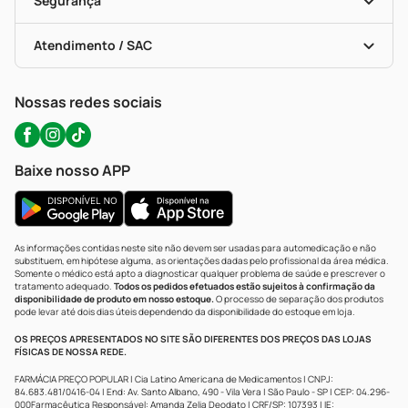
Segurança
Troca E Devolução
Testes Rápidos
Bulas De A A Z
Autoteste Covid-19
Certificado De Segurança
Políticas De Marketplace
Portal Da Privacidade
Atendimento / SAC
Política De Privacidade
WhatsApp (47) 9202-1687
Atendimento@precopopular.com.br
Nossas redes sociais
Baixe nosso APP
As informações contidas neste site não devem ser usadas para automedicação e não
substituem, em hipótese alguma, as orientações dadas pelo profissional da área médica.
Somente o médico está apto a diagnosticar qualquer problema de saúde e prescrever o
tratamento adequado.
Todos os pedidos efetuados estão sujeitos à confirmação da
disponibilidade de produto em nosso estoque.
O processo de separação dos produtos
pode levar até dois dias úteis dependendo da disponibilidade do estoque em loja.
OS PREÇOS APRESENTADOS NO SITE SÃO DIFERENTES DOS PREÇOS DAS LOJAS
FÍSICAS DE NOSSA REDE.
FARMÁCIA PREÇO POPULAR | Cia Latino Americana de Medicamentos | CNPJ:
84.683.481/0416-04 | End: Av. Santo Albano, 490 - Vila Vera | São Paulo - SP | CEP: 04.296-
000Farmacêutica Responsável: Amanda Zelia Deodato | CRF/SP: 107393 | IE: