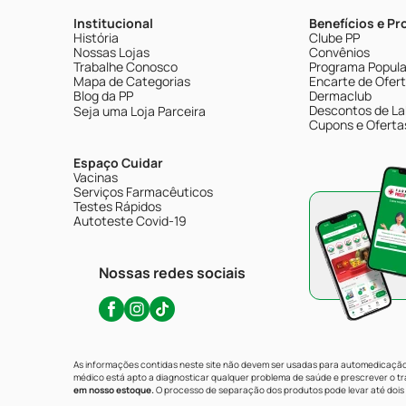
Institucional
Benefícios e P
História
Clube PP
Nossas Lojas
Convênios
Trabalhe Conosco
Programa Popular
Mapa de Categorias
Encarte de Ofer
Blog da PP
Dermaclub
Descontos de La
Seja uma Loja Parceira
Cupons e Oferta
Espaço Cuidar
Vacinas
Serviços Farmacêuticos
Testes Rápidos
Autoteste Covid-19
Nossas redes sociais
As informações contidas neste site não devem ser usadas para automedicação 
médico está apto a diagnosticar qualquer problema de saúde e prescrever o 
em nosso estoque.
O processo de separação dos produtos pode levar até dois 