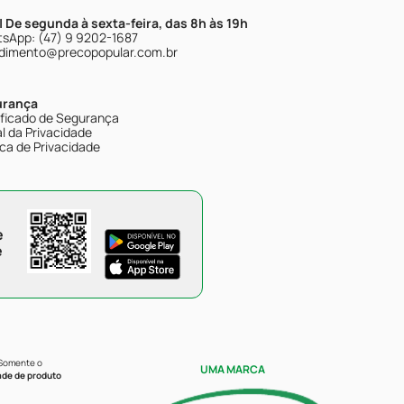
| De segunda à sexta-feira, das 8h às 19h
sApp: (47) 9 9202-1687
dimento@precopopular.com.br
urança
ificado de Segurança
l da Privacidade
ica de Privacidade
e
e
 Somente o
UMA MARCA
ade de produto