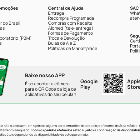
romoções
Central de Ajuda
SAC 
Entrega
What
Recompra Programada
aten
 do Brasil
Compras com Receita
tas
Alomed (tele-entrega)
Formas de Pagamento
Seg
boratório (PBM)
Troca e Devolução
Cert
s
Bulas de A a Z
Porta
Políticas de Marketplace
Polít
Baixe nosso APP
Google
Appl
É só apontar a câmera
Play
Stor
para o QR Code da loja de
aplicativos do seu celular!
e não substituem, em hipótese alguma, as orientações dadas pelo profissional da área médica.
tratamento adequado.
Todos os pedidos efetuados estão sujeitos à confirmação da disponibilid
dias úteis dependendo da disponibilidade do estoque em loja.