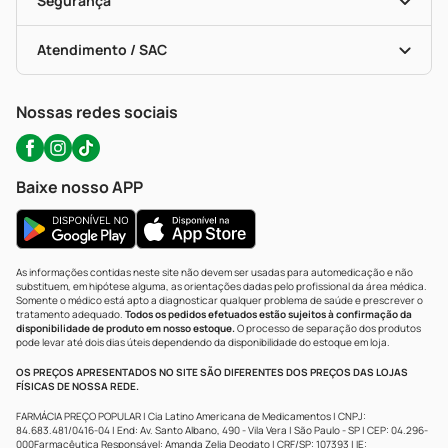
Segurança
Troca E Devolução
Testes Rápidos
Bulas De A A Z
Autoteste Covid-19
Certificado De Segurança
Políticas De Marketplace
Portal Da Privacidade
Atendimento / SAC
Política De Privacidade
WhatsApp (47) 9202-1687
Atendimento@precopopular.com.br
Nossas redes sociais
Baixe nosso APP
As informações contidas neste site não devem ser usadas para automedicação e não
substituem, em hipótese alguma, as orientações dadas pelo profissional da área médica.
Somente o médico está apto a diagnosticar qualquer problema de saúde e prescrever o
tratamento adequado.
Todos os pedidos efetuados estão sujeitos à confirmação da
disponibilidade de produto em nosso estoque.
O processo de separação dos produtos
pode levar até dois dias úteis dependendo da disponibilidade do estoque em loja.
OS PREÇOS APRESENTADOS NO SITE SÃO DIFERENTES DOS PREÇOS DAS LOJAS
FÍSICAS DE NOSSA REDE.
FARMÁCIA PREÇO POPULAR | Cia Latino Americana de Medicamentos | CNPJ:
84.683.481/0416-04 | End: Av. Santo Albano, 490 - Vila Vera | São Paulo - SP | CEP: 04.296-
000Farmacêutica Responsável: Amanda Zelia Deodato | CRF/SP: 107393 | IE: