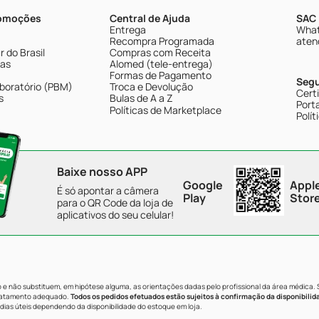
romoções
Central de Ajuda
SAC 
Entrega
What
Recompra Programada
aten
 do Brasil
Compras com Receita
tas
Alomed (tele-entrega)
Formas de Pagamento
Seg
boratório (PBM)
Troca e Devolução
Cert
s
Bulas de A a Z
Porta
Políticas de Marketplace
Polít
Baixe nosso APP
Google
Appl
É só apontar a câmera
Play
Stor
para o QR Code da loja de
aplicativos do seu celular!
e não substituem, em hipótese alguma, as orientações dadas pelo profissional da área médica.
tratamento adequado.
Todos os pedidos efetuados estão sujeitos à confirmação da disponibilid
dias úteis dependendo da disponibilidade do estoque em loja.