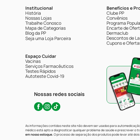
Institucional
Benefícios e P
História
Clube PP
Nossas Lojas
Convênios
Trabalhe Conosco
Programa Popular
Mapa de Categorias
Encarte de Ofer
Blog da PP
Dermaclub
Descontos de La
Seja uma Loja Parceira
Cupons e Oferta
Espaço Cuidar
Vacinas
Serviços Farmacêuticos
Testes Rápidos
Autoteste Covid-19
Nossas redes sociais
As informações contidas neste site não devem ser usadas para automedicação 
médico está apto a diagnosticar qualquer problema de saúde e prescrever o 
em nosso estoque.
O processo de separação dos produtos pode levar até dois 