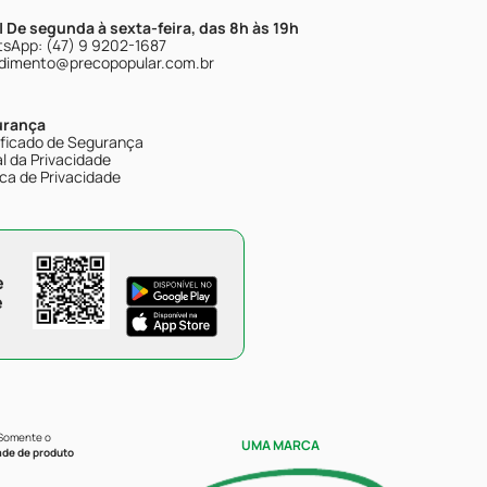
| De segunda à sexta-feira, das 8h às 19h
sApp: (47) 9 9202-1687
dimento@precopopular.com.br
urança
ificado de Segurança
l da Privacidade
ica de Privacidade
e
e
 Somente o
UMA MARCA
ade de produto