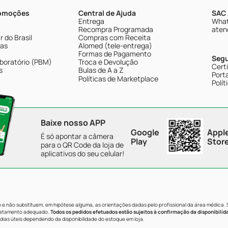
romoções
Central de Ajuda
SAC 
Entrega
What
Recompra Programada
aten
 do Brasil
Compras com Receita
tas
Alomed (tele-entrega)
Formas de Pagamento
Seg
boratório (PBM)
Troca e Devolução
Cert
s
Bulas de A a Z
Porta
Políticas de Marketplace
Polít
Baixe nosso APP
Google
Appl
É só apontar a câmera
Play
Stor
para o QR Code da loja de
aplicativos do seu celular!
e não substituem, em hipótese alguma, as orientações dadas pelo profissional da área médica.
tratamento adequado.
Todos os pedidos efetuados estão sujeitos à confirmação da disponibilid
dias úteis dependendo da disponibilidade do estoque em loja.