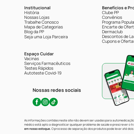
Institucional
Benefícios e P
História
Clube PP
Nossas Lojas
Convênios
Trabalhe Conosco
Programa Popular
Mapa de Categorias
Encarte de Ofer
Blog da PP
Dermaclub
Descontos de La
Seja uma Loja Parceira
Cupons e Oferta
Espaço Cuidar
Vacinas
Serviços Farmacêuticos
Testes Rápidos
Autoteste Covid-19
Nossas redes sociais
As informações contidas neste site não devem ser usadas para automedicação 
médico está apto a diagnosticar qualquer problema de saúde e prescrever o 
em nosso estoque.
O processo de separação dos produtos pode levar até dois 