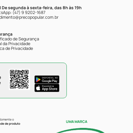
| De segunda à sexta-feira, das 8h às 19h
sApp: (47) 9 9202-1687
dimento@precopopular.com.br
urança
ificado de Segurança
l da Privacidade
ica de Privacidade
e
e
 Somente o
UMA MARCA
ade de produto