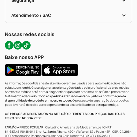
Segurança
Troca E Devolução
Testes Rápidos
Bulas De A A Z
Autoteste Covid-19
Certificado De Segurança
Políticas De Marketplace
Portal Da Privacidade
Atendimento / SAC
Política De Privacidade
WhatsApp (47) 9202-1687
Atendimento@precopopular.com.br
Nossas redes sociais
Baixe nosso APP
As informações contidas neste site não devem ser usadas para automedicação e não
substituem, em hipótese alguma, as orientações dadas pelo profissional da área médica.
Somente o médico está apto a diagnosticar qualquer problema de saúde e prescrever o
tratamento adequado.
Todos os pedidos efetuados estão sujeitos à confirmação da
disponibilidade de produto em nosso estoque.
O processo de separação dos produtos
pode levar até dois dias úteis dependendo da disponibilidade do estoque em loja.
OS PREÇOS APRESENTADOS NO SITE SÃO DIFERENTES DOS PREÇOS DAS LOJAS
FÍSICAS DE NOSSA REDE.
FARMÁCIA PREÇO POPULAR | Cia Latino Americana de Medicamentos | CNPJ:
84.683.481/0416-04 | End: Av. Santo Albano, 490 - Vila Vera | São Paulo - SP | CEP: 04.296-
000Farmacêutica Responsável: Amanda Zelia Deodato | CRF/SP: 107393 | IE: