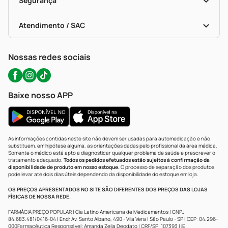
Segurança
Troca E Devolução
Testes Rápidos
Bulas De A A Z
Autoteste Covid-19
Certificado De Segurança
Políticas De Marketplace
Portal Da Privacidade
Atendimento / SAC
Política De Privacidade
WhatsApp (47) 9202-1687
Atendimento@precopopular.com.br
Nossas redes sociais
Baixe nosso APP
As informações contidas neste site não devem ser usadas para automedicação e não
substituem, em hipótese alguma, as orientações dadas pelo profissional da área médica.
Somente o médico está apto a diagnosticar qualquer problema de saúde e prescrever o
tratamento adequado.
Todos os pedidos efetuados estão sujeitos à confirmação da
disponibilidade de produto em nosso estoque.
O processo de separação dos produtos
pode levar até dois dias úteis dependendo da disponibilidade do estoque em loja.
OS PREÇOS APRESENTADOS NO SITE SÃO DIFERENTES DOS PREÇOS DAS LOJAS
FÍSICAS DE NOSSA REDE.
FARMÁCIA PREÇO POPULAR | Cia Latino Americana de Medicamentos | CNPJ:
84.683.481/0416-04 | End: Av. Santo Albano, 490 - Vila Vera | São Paulo - SP | CEP: 04.296-
000Farmacêutica Responsável: Amanda Zelia Deodato | CRF/SP: 107393 | IE: