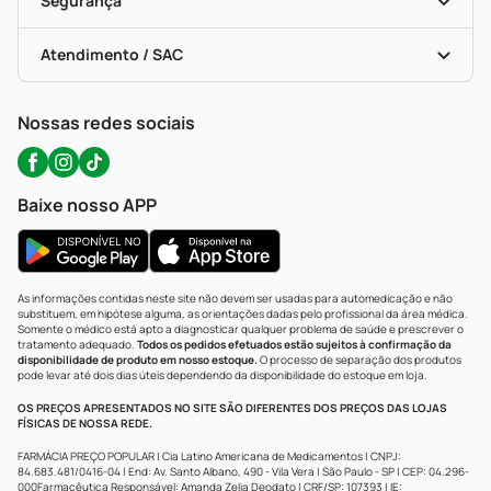
Segurança
Troca E Devolução
Testes Rápidos
Bulas De A A Z
Autoteste Covid-19
Certificado De Segurança
Políticas De Marketplace
Portal Da Privacidade
Atendimento / SAC
Política De Privacidade
WhatsApp (47) 9202-1687
Atendimento@precopopular.com.br
Nossas redes sociais
Baixe nosso APP
As informações contidas neste site não devem ser usadas para automedicação e não
substituem, em hipótese alguma, as orientações dadas pelo profissional da área médica.
Somente o médico está apto a diagnosticar qualquer problema de saúde e prescrever o
tratamento adequado.
Todos os pedidos efetuados estão sujeitos à confirmação da
disponibilidade de produto em nosso estoque.
O processo de separação dos produtos
pode levar até dois dias úteis dependendo da disponibilidade do estoque em loja.
OS PREÇOS APRESENTADOS NO SITE SÃO DIFERENTES DOS PREÇOS DAS LOJAS
FÍSICAS DE NOSSA REDE.
FARMÁCIA PREÇO POPULAR | Cia Latino Americana de Medicamentos | CNPJ:
84.683.481/0416-04 | End: Av. Santo Albano, 490 - Vila Vera | São Paulo - SP | CEP: 04.296-
000Farmacêutica Responsável: Amanda Zelia Deodato | CRF/SP: 107393 | IE: