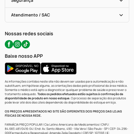
Segurança
Troca E Devolução
Testes Rápidos
Bulas De A A Z
Autoteste Covid-19
Certificado De Segurança
Políticas De Marketplace
Portal Da Privacidade
Atendimento / SAC
Política De Privacidade
WhatsApp (47) 9202-1687
Atendimento@precopopular.com.br
Nossas redes sociais
Baixe nosso APP
As informações contidas neste site não devem ser usadas para automedicação e não
substituem, em hipótese alguma, as orientações dadas pelo profissional da área médica.
Somente o médico está apto a diagnosticar qualquer problema de saúde e prescrever o
tratamento adequado.
Todos os pedidos efetuados estão sujeitos à confirmação da
disponibilidade de produto em nosso estoque.
O processo de separação dos produtos
pode levar até dois dias úteis dependendo da disponibilidade do estoque em loja.
OS PREÇOS APRESENTADOS NO SITE SÃO DIFERENTES DOS PREÇOS DAS LOJAS
FÍSICAS DE NOSSA REDE.
FARMÁCIA PREÇO POPULAR | Cia Latino Americana de Medicamentos | CNPJ:
84.683.481/0416-04 | End: Av. Santo Albano, 490 - Vila Vera | São Paulo - SP | CEP: 04.296-
000Farmacêutica Responsável: Amanda Zelia Deodato | CRF/SP: 107393 | IE: