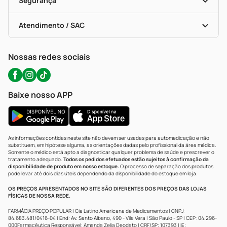
Segurança
Troca E Devolução
Testes Rápidos
Bulas De A A Z
Autoteste Covid-19
Certificado De Segurança
Políticas De Marketplace
Portal Da Privacidade
Atendimento / SAC
Política De Privacidade
WhatsApp (47) 9202-1687
Atendimento@precopopular.com.br
Nossas redes sociais
Baixe nosso APP
As informações contidas neste site não devem ser usadas para automedicação e não
substituem, em hipótese alguma, as orientações dadas pelo profissional da área médica.
Somente o médico está apto a diagnosticar qualquer problema de saúde e prescrever o
tratamento adequado.
Todos os pedidos efetuados estão sujeitos à confirmação da
disponibilidade de produto em nosso estoque.
O processo de separação dos produtos
pode levar até dois dias úteis dependendo da disponibilidade do estoque em loja.
OS PREÇOS APRESENTADOS NO SITE SÃO DIFERENTES DOS PREÇOS DAS LOJAS
FÍSICAS DE NOSSA REDE.
FARMÁCIA PREÇO POPULAR | Cia Latino Americana de Medicamentos | CNPJ:
84.683.481/0416-04 | End: Av. Santo Albano, 490 - Vila Vera | São Paulo - SP | CEP: 04.296-
000Farmacêutica Responsável: Amanda Zelia Deodato | CRF/SP: 107393 | IE: