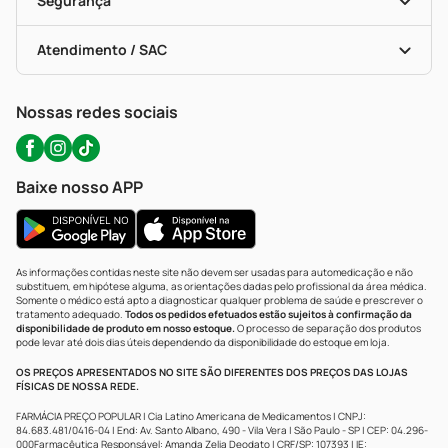
Segurança
Troca E Devolução
Testes Rápidos
Bulas De A A Z
Autoteste Covid-19
Certificado De Segurança
Políticas De Marketplace
Portal Da Privacidade
Atendimento / SAC
Política De Privacidade
WhatsApp (47) 9202-1687
Atendimento@precopopular.com.br
Nossas redes sociais
Baixe nosso APP
As informações contidas neste site não devem ser usadas para automedicação e não
substituem, em hipótese alguma, as orientações dadas pelo profissional da área médica.
Somente o médico está apto a diagnosticar qualquer problema de saúde e prescrever o
tratamento adequado.
Todos os pedidos efetuados estão sujeitos à confirmação da
disponibilidade de produto em nosso estoque.
O processo de separação dos produtos
pode levar até dois dias úteis dependendo da disponibilidade do estoque em loja.
OS PREÇOS APRESENTADOS NO SITE SÃO DIFERENTES DOS PREÇOS DAS LOJAS
FÍSICAS DE NOSSA REDE.
FARMÁCIA PREÇO POPULAR | Cia Latino Americana de Medicamentos | CNPJ:
84.683.481/0416-04 | End: Av. Santo Albano, 490 - Vila Vera | São Paulo - SP | CEP: 04.296-
000Farmacêutica Responsável: Amanda Zelia Deodato | CRF/SP: 107393 | IE: