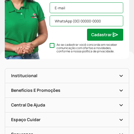
Cadastrar
Ao se cadastrar você concorda em receber
comunicação com ofertas e novidades,
conforme a nossa
política de privacidade
.
Institucional
História
Nossas Lojas
Benefícios E Promoções
Trabalhe Conosco
Mapa De Categorias
Clube PP
Blog Da PP
Convênios
Central De Ajuda
Seja Uma Loja Parceira
Programa Popular Do Brasil
Encarte De Ofertas
Entrega
Dermaclub
Recompra Programada
Espaço Cuidar
Descontos De Laboratório (PBM)
Compras Com Receita
Cupons E Ofertas
Alomed (tele-Entrega)
Vacinas
Formas De Pagamento
Serviços Farmacêuticos