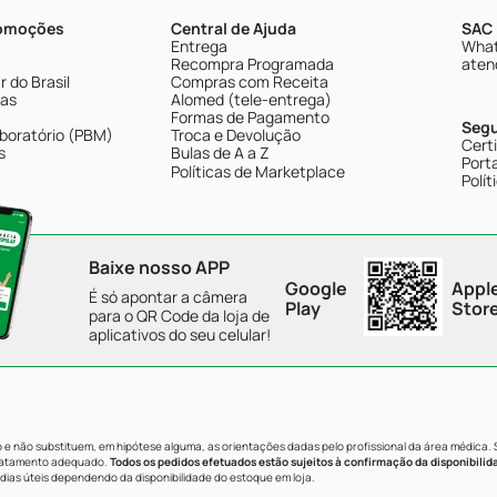
romoções
Central de Ajuda
SAC 
Entrega
What
Recompra Programada
aten
 do Brasil
Compras com Receita
tas
Alomed (tele-entrega)
Formas de Pagamento
Seg
boratório (PBM)
Troca e Devolução
Cert
s
Bulas de A a Z
Porta
Políticas de Marketplace
Polít
Baixe nosso APP
Google
Appl
É só apontar a câmera
Play
Stor
para o QR Code da loja de
aplicativos do seu celular!
e não substituem, em hipótese alguma, as orientações dadas pelo profissional da área médica.
tratamento adequado.
Todos os pedidos efetuados estão sujeitos à confirmação da disponibilid
dias úteis dependendo da disponibilidade do estoque em loja.