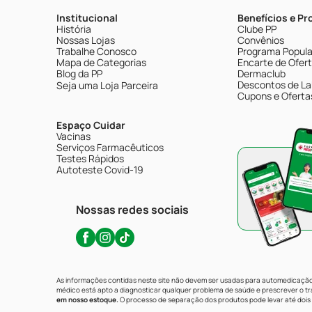
Institucional
Benefícios e P
História
Clube PP
Nossas Lojas
Convênios
Trabalhe Conosco
Programa Popular
Mapa de Categorias
Encarte de Ofer
Blog da PP
Dermaclub
Descontos de La
Seja uma Loja Parceira
Cupons e Oferta
Espaço Cuidar
Vacinas
Serviços Farmacêuticos
Testes Rápidos
Autoteste Covid-19
Nossas redes sociais
As informações contidas neste site não devem ser usadas para automedicação 
médico está apto a diagnosticar qualquer problema de saúde e prescrever o 
em nosso estoque.
O processo de separação dos produtos pode levar até dois 