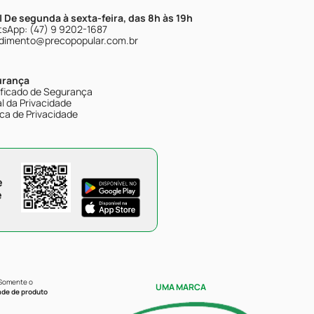
| De segunda à sexta-feira, das 8h às 19h
sApp: (47) 9 9202-1687
dimento@precopopular.com.br
urança
ificado de Segurança
l da Privacidade
ica de Privacidade
e
e
 Somente o
UMA MARCA
ade de produto