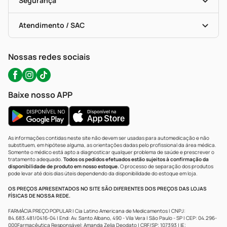
Segurança
Troca E Devolução
Testes Rápidos
Bulas De A A Z
Autoteste Covid-19
Certificado De Segurança
Políticas De Marketplace
Portal Da Privacidade
Atendimento / SAC
Política De Privacidade
WhatsApp (47) 9202-1687
Atendimento@precopopular.com.br
Nossas redes sociais
Baixe nosso APP
As informações contidas neste site não devem ser usadas para automedicação e não
substituem, em hipótese alguma, as orientações dadas pelo profissional da área médica.
Somente o médico está apto a diagnosticar qualquer problema de saúde e prescrever o
tratamento adequado.
Todos os pedidos efetuados estão sujeitos à confirmação da
disponibilidade de produto em nosso estoque.
O processo de separação dos produtos
pode levar até dois dias úteis dependendo da disponibilidade do estoque em loja.
OS PREÇOS APRESENTADOS NO SITE SÃO DIFERENTES DOS PREÇOS DAS LOJAS
FÍSICAS DE NOSSA REDE.
FARMÁCIA PREÇO POPULAR | Cia Latino Americana de Medicamentos | CNPJ:
84.683.481/0416-04 | End: Av. Santo Albano, 490 - Vila Vera | São Paulo - SP | CEP: 04.296-
000Farmacêutica Responsável: Amanda Zelia Deodato | CRF/SP: 107393 | IE: