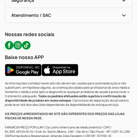
Segurança
Troca E Devolução
Testes Rápidos
Bulas De A A Z
Autoteste Covid-19
Certificado De Segurança
Políticas De Marketplace
Portal Da Privacidade
Atendimento / SAC
Política De Privacidade
WhatsApp (47) 9202-1687
Atendimento@precopopular.com.br
Nossas redes sociais
Baixe nosso APP
As informações contidas neste site não devem ser usadas para automedicação e não
substituem, em hipótese alguma, as orientações dadas pelo profissional da área médica.
Somente o médico está apto a diagnosticar qualquer problema de saúde e prescrever o
tratamento adequado.
Todos os pedidos efetuados estão sujeitos à confirmação da
disponibilidade de produto em nosso estoque.
O processo de separação dos produtos
pode levar até dois dias úteis dependendo da disponibilidade do estoque em loja.
OS PREÇOS APRESENTADOS NO SITE SÃO DIFERENTES DOS PREÇOS DAS LOJAS
FÍSICAS DE NOSSA REDE.
FARMÁCIA PREÇO POPULAR | Cia Latino Americana de Medicamentos | CNPJ:
84.683.481/0416-04 | End: Av. Santo Albano, 490 - Vila Vera | São Paulo - SP | CEP: 04.296-
000Farmacêutica Responsável: Amanda Zelia Deodato | CRF/SP: 107393 | IE: