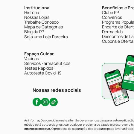
Institucional
Benefícios e P
História
Clube PP
Nossas Lojas
Convênios
Trabalhe Conosco
Programa Popular
Mapa de Categorias
Encarte de Ofer
Blog da PP
Dermaclub
Descontos de La
Seja uma Loja Parceira
Cupons e Oferta
Espaço Cuidar
Vacinas
Serviços Farmacêuticos
Testes Rápidos
Autoteste Covid-19
Nossas redes sociais
As informações contidas neste site não devem ser usadas para automedicação 
médico está apto a diagnosticar qualquer problema de saúde e prescrever o 
em nosso estoque.
O processo de separação dos produtos pode levar até dois 