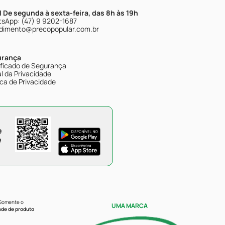
| De segunda à sexta-feira, das 8h às 19h
sApp: (47) 9 9202-1687
dimento@precopopular.com.br
urança
ificado de Segurança
l da Privacidade
ica de Privacidade
e
e
 Somente o
UMA MARCA
ade de produto