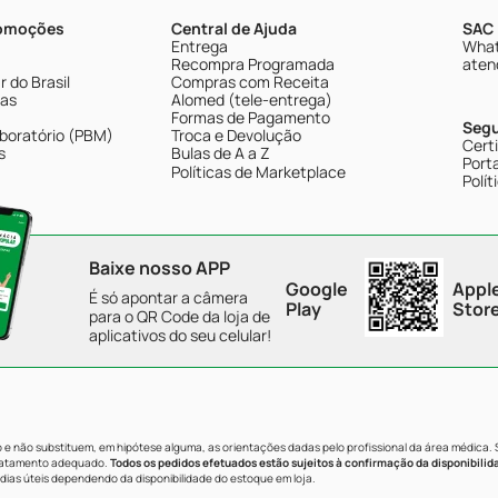
romoções
Central de Ajuda
SAC 
Entrega
What
Recompra Programada
aten
 do Brasil
Compras com Receita
tas
Alomed (tele-entrega)
Formas de Pagamento
Seg
boratório (PBM)
Troca e Devolução
Cert
s
Bulas de A a Z
Porta
Políticas de Marketplace
Polít
Baixe nosso APP
Google
Appl
É só apontar a câmera
Play
Stor
para o QR Code da loja de
aplicativos do seu celular!
e não substituem, em hipótese alguma, as orientações dadas pelo profissional da área médica.
tratamento adequado.
Todos os pedidos efetuados estão sujeitos à confirmação da disponibilid
dias úteis dependendo da disponibilidade do estoque em loja.