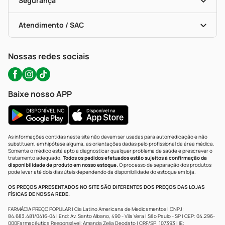
Segurança
Troca E Devolução
Testes Rápidos
Bulas De A A Z
Autoteste Covid-19
Certificado De Segurança
Políticas De Marketplace
Portal Da Privacidade
Atendimento / SAC
Política De Privacidade
WhatsApp (47) 9202-1687
Atendimento@precopopular.com.br
Nossas redes sociais
Baixe nosso APP
As informações contidas neste site não devem ser usadas para automedicação e não
substituem, em hipótese alguma, as orientações dadas pelo profissional da área médica.
Somente o médico está apto a diagnosticar qualquer problema de saúde e prescrever o
tratamento adequado.
Todos os pedidos efetuados estão sujeitos à confirmação da
disponibilidade de produto em nosso estoque.
O processo de separação dos produtos
pode levar até dois dias úteis dependendo da disponibilidade do estoque em loja.
OS PREÇOS APRESENTADOS NO SITE SÃO DIFERENTES DOS PREÇOS DAS LOJAS
FÍSICAS DE NOSSA REDE.
FARMÁCIA PREÇO POPULAR | Cia Latino Americana de Medicamentos | CNPJ:
84.683.481/0416-04 | End: Av. Santo Albano, 490 - Vila Vera | São Paulo - SP | CEP: 04.296-
000Farmacêutica Responsável: Amanda Zelia Deodato | CRF/SP: 107393 | IE: