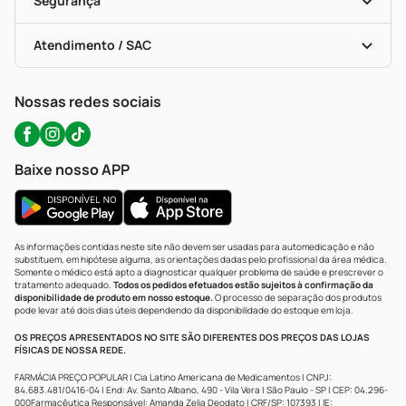
Segurança
Troca E Devolução
Testes Rápidos
Bulas De A A Z
Autoteste Covid-19
Certificado De Segurança
Políticas De Marketplace
Portal Da Privacidade
Atendimento / SAC
Política De Privacidade
WhatsApp (47) 9202-1687
Atendimento@precopopular.com.br
Nossas redes sociais
Baixe nosso APP
As informações contidas neste site não devem ser usadas para automedicação e não
substituem, em hipótese alguma, as orientações dadas pelo profissional da área médica.
Somente o médico está apto a diagnosticar qualquer problema de saúde e prescrever o
tratamento adequado.
Todos os pedidos efetuados estão sujeitos à confirmação da
disponibilidade de produto em nosso estoque.
O processo de separação dos produtos
pode levar até dois dias úteis dependendo da disponibilidade do estoque em loja.
OS PREÇOS APRESENTADOS NO SITE SÃO DIFERENTES DOS PREÇOS DAS LOJAS
FÍSICAS DE NOSSA REDE.
FARMÁCIA PREÇO POPULAR | Cia Latino Americana de Medicamentos | CNPJ:
84.683.481/0416-04 | End: Av. Santo Albano, 490 - Vila Vera | São Paulo - SP | CEP: 04.296-
000Farmacêutica Responsável: Amanda Zelia Deodato | CRF/SP: 107393 | IE: