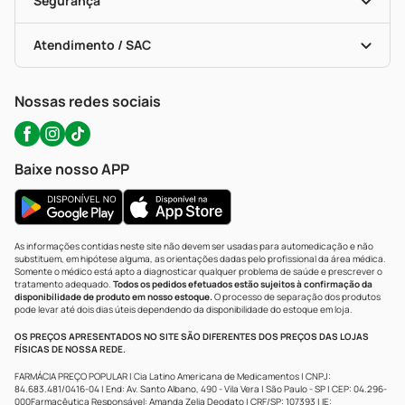
Segurança
Troca E Devolução
Testes Rápidos
Bulas De A A Z
Autoteste Covid-19
Certificado De Segurança
Políticas De Marketplace
Portal Da Privacidade
Atendimento / SAC
Política De Privacidade
WhatsApp (47) 9202-1687
Atendimento@precopopular.com.br
Nossas redes sociais
Baixe nosso APP
As informações contidas neste site não devem ser usadas para automedicação e não
substituem, em hipótese alguma, as orientações dadas pelo profissional da área médica.
Somente o médico está apto a diagnosticar qualquer problema de saúde e prescrever o
tratamento adequado.
Todos os pedidos efetuados estão sujeitos à confirmação da
disponibilidade de produto em nosso estoque.
O processo de separação dos produtos
pode levar até dois dias úteis dependendo da disponibilidade do estoque em loja.
OS PREÇOS APRESENTADOS NO SITE SÃO DIFERENTES DOS PREÇOS DAS LOJAS
FÍSICAS DE NOSSA REDE.
FARMÁCIA PREÇO POPULAR | Cia Latino Americana de Medicamentos | CNPJ:
84.683.481/0416-04 | End: Av. Santo Albano, 490 - Vila Vera | São Paulo - SP | CEP: 04.296-
000Farmacêutica Responsável: Amanda Zelia Deodato | CRF/SP: 107393 | IE: