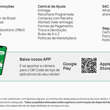
romoções
Central de Ajuda
SAC 
Entrega
What
Recompra Programada
aten
 do Brasil
Compras com Receita
tas
Alomed (tele-entrega)
Formas de Pagamento
Seg
boratório (PBM)
Troca e Devolução
Cert
s
Bulas de A a Z
Porta
Políticas de Marketplace
Polít
Baixe nosso APP
Google
Appl
É só apontar a câmera
Play
Stor
para o QR Code da loja de
aplicativos do seu celular!
e não substituem, em hipótese alguma, as orientações dadas pelo profissional da área médica.
tratamento adequado.
Todos os pedidos efetuados estão sujeitos à confirmação da disponibilid
dias úteis dependendo da disponibilidade do estoque em loja.