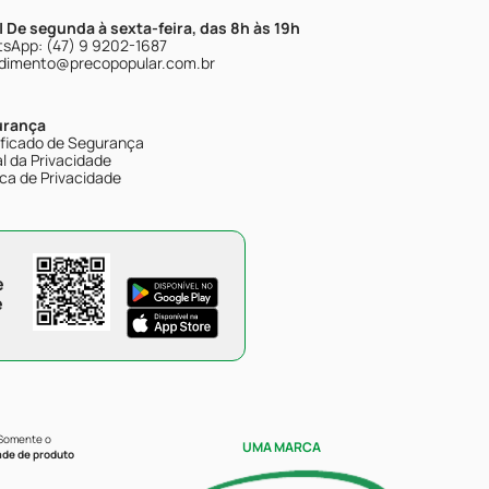
| De segunda à sexta-feira, das 8h às 19h
sApp: (47) 9 9202-1687
dimento@precopopular.com.br
urança
ificado de Segurança
l da Privacidade
ica de Privacidade
e
e
 Somente o
UMA MARCA
ade de produto