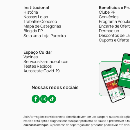
Institucional
Benefícios e P
História
Clube PP
Nossas Lojas
Convênios
Trabalhe Conosco
Programa Popular
Mapa de Categorias
Encarte de Ofer
Blog da PP
Dermaclub
Descontos de La
Seja uma Loja Parceira
Cupons e Oferta
Espaço Cuidar
Vacinas
Serviços Farmacêuticos
Testes Rápidos
Autoteste Covid-19
Nossas redes sociais
As informações contidas neste site não devem ser usadas para automedicação 
médico está apto a diagnosticar qualquer problema de saúde e prescrever o 
em nosso estoque.
O processo de separação dos produtos pode levar até dois 