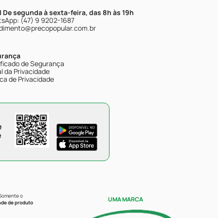
| De segunda à sexta-feira, das 8h às 19h
sApp: (47) 9 9202-1687
dimento@precopopular.com.br
urança
ificado de Segurança
l da Privacidade
ica de Privacidade
e
e
 Somente o
UMA MARCA
ade de produto