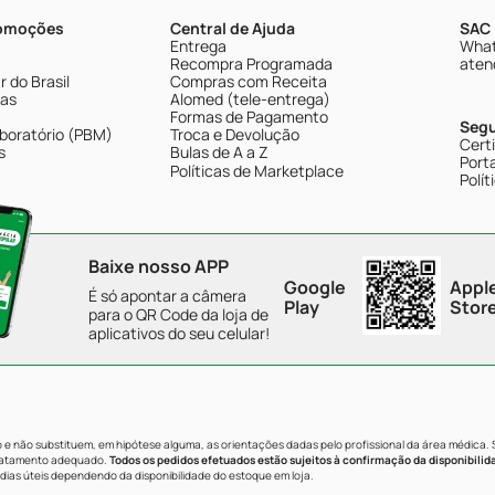
romoções
Central de Ajuda
SAC 
Entrega
What
Recompra Programada
aten
 do Brasil
Compras com Receita
tas
Alomed (tele-entrega)
Formas de Pagamento
Seg
boratório (PBM)
Troca e Devolução
Cert
s
Bulas de A a Z
Porta
Políticas de Marketplace
Polít
Baixe nosso APP
Google
Appl
É só apontar a câmera
Play
Stor
para o QR Code da loja de
aplicativos do seu celular!
e não substituem, em hipótese alguma, as orientações dadas pelo profissional da área médica.
tratamento adequado.
Todos os pedidos efetuados estão sujeitos à confirmação da disponibilid
dias úteis dependendo da disponibilidade do estoque em loja.