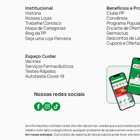
Institucional
Benefícios e P
História
Clube PP
Nossas Lojas
Convênios
Trabalhe Conosco
Programa Popular
Mapa de Categorias
Encarte de Ofer
Blog da PP
Dermaclub
Descontos de La
Seja uma Loja Parceira
Cupons e Oferta
Espaço Cuidar
Vacinas
Serviços Farmacêuticos
Testes Rápidos
Autoteste Covid-19
Nossas redes sociais
As informações contidas neste site não devem ser usadas para automedicação 
médico está apto a diagnosticar qualquer problema de saúde e prescrever o 
em nosso estoque.
O processo de separação dos produtos pode levar até dois 