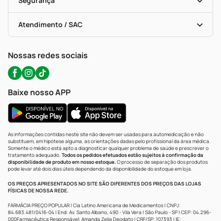
Segurança
Troca E Devolução
Testes Rápidos
Bulas De A A Z
Autoteste Covid-19
Certificado De Segurança
Políticas De Marketplace
Portal Da Privacidade
Atendimento / SAC
Política De Privacidade
WhatsApp (47) 9202-1687
Atendimento@precopopular.com.br
Nossas redes sociais
Baixe nosso APP
As informações contidas neste site não devem ser usadas para automedicação e não
substituem, em hipótese alguma, as orientações dadas pelo profissional da área médica.
Somente o médico está apto a diagnosticar qualquer problema de saúde e prescrever o
tratamento adequado.
Todos os pedidos efetuados estão sujeitos à confirmação da
disponibilidade de produto em nosso estoque.
O processo de separação dos produtos
pode levar até dois dias úteis dependendo da disponibilidade do estoque em loja.
OS PREÇOS APRESENTADOS NO SITE SÃO DIFERENTES DOS PREÇOS DAS LOJAS
FÍSICAS DE NOSSA REDE.
FARMÁCIA PREÇO POPULAR | Cia Latino Americana de Medicamentos | CNPJ:
84.683.481/0416-04 | End: Av. Santo Albano, 490 - Vila Vera | São Paulo - SP | CEP: 04.296-
000Farmacêutica Responsável: Amanda Zelia Deodato | CRF/SP: 107393 | IE: