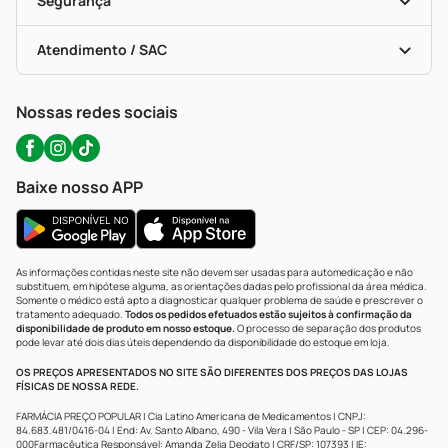
Segurança
Troca E Devolução
Testes Rápidos
Bulas De A A Z
Autoteste Covid-19
Certificado De Segurança
Políticas De Marketplace
Portal Da Privacidade
Atendimento / SAC
Política De Privacidade
WhatsApp (47) 9202-1687
Atendimento@precopopular.com.br
Nossas redes sociais
Baixe nosso APP
As informações contidas neste site não devem ser usadas para automedicação e não
substituem, em hipótese alguma, as orientações dadas pelo profissional da área médica.
Somente o médico está apto a diagnosticar qualquer problema de saúde e prescrever o
tratamento adequado.
Todos os pedidos efetuados estão sujeitos à confirmação da
disponibilidade de produto em nosso estoque.
O processo de separação dos produtos
pode levar até dois dias úteis dependendo da disponibilidade do estoque em loja.
OS PREÇOS APRESENTADOS NO SITE SÃO DIFERENTES DOS PREÇOS DAS LOJAS
FÍSICAS DE NOSSA REDE.
FARMÁCIA PREÇO POPULAR | Cia Latino Americana de Medicamentos | CNPJ:
84.683.481/0416-04 | End: Av. Santo Albano, 490 - Vila Vera | São Paulo - SP | CEP: 04.296-
000Farmacêutica Responsável: Amanda Zelia Deodato | CRF/SP: 107393 | IE: