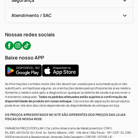
Segurança
Troca E Devolução
Testes Rápidos
Bulas De A A Z
Autoteste Covid-19
Certificado De Segurança
Políticas De Marketplace
Portal Da Privacidade
Atendimento / SAC
Política De Privacidade
WhatsApp (47) 9202-1687
Atendimento@precopopular.com.br
Nossas redes sociais
Baixe nosso APP
As informações contidas neste site não devem ser usadas para automedicação e não
substituem, em hipótese alguma, as orientações dadas pelo profissional da área médica.
Somente o médico está apto a diagnosticar qualquer problema de saúde e prescrever o
tratamento adequado.
Todos os pedidos efetuados estão sujeitos à confirmação da
disponibilidade de produto em nosso estoque.
O processo de separação dos produtos
pode levar até dois dias úteis dependendo da disponibilidade do estoque em loja.
OS PREÇOS APRESENTADOS NO SITE SÃO DIFERENTES DOS PREÇOS DAS LOJAS
FÍSICAS DE NOSSA REDE.
FARMÁCIA PREÇO POPULAR | Cia Latino Americana de Medicamentos | CNPJ:
84.683.481/0416-04 | End: Av. Santo Albano, 490 - Vila Vera | São Paulo - SP | CEP: 04.296-
000Farmacêutica Responsável: Amanda Zelia Deodato | CRF/SP: 107393 | IE: