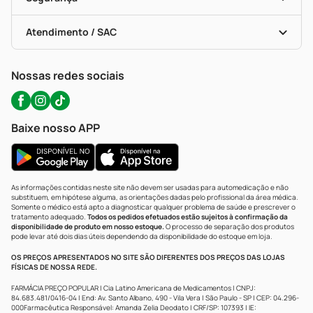
Troca E Devolução
Testes Rápidos
Bulas De A A Z
Autoteste Covid-19
Certificado De Segurança
Políticas De Marketplace
Portal Da Privacidade
Atendimento / SAC
Política De Privacidade
WhatsApp (47) 9202-1687
Atendimento@precopopular.com.br
Nossas redes sociais
Baixe nosso APP
As informações contidas neste site não devem ser usadas para automedicação e não
substituem, em hipótese alguma, as orientações dadas pelo profissional da área médica.
Somente o médico está apto a diagnosticar qualquer problema de saúde e prescrever o
tratamento adequado.
Todos os pedidos efetuados estão sujeitos à confirmação da
disponibilidade de produto em nosso estoque.
O processo de separação dos produtos
pode levar até dois dias úteis dependendo da disponibilidade do estoque em loja.
OS PREÇOS APRESENTADOS NO SITE SÃO DIFERENTES DOS PREÇOS DAS LOJAS
FÍSICAS DE NOSSA REDE.
FARMÁCIA PREÇO POPULAR | Cia Latino Americana de Medicamentos | CNPJ:
84.683.481/0416-04 | End: Av. Santo Albano, 490 - Vila Vera | São Paulo - SP | CEP: 04.296-
000Farmacêutica Responsável: Amanda Zelia Deodato | CRF/SP: 107393 | IE: