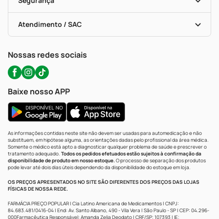
Segurança
Troca E Devolução
Testes Rápidos
Bulas De A A Z
Autoteste Covid-19
Certificado De Segurança
Políticas De Marketplace
Portal Da Privacidade
Atendimento / SAC
Política De Privacidade
WhatsApp (47) 9202-1687
Atendimento@precopopular.com.br
Nossas redes sociais
Baixe nosso APP
As informações contidas neste site não devem ser usadas para automedicação e não
substituem, em hipótese alguma, as orientações dadas pelo profissional da área médica.
Somente o médico está apto a diagnosticar qualquer problema de saúde e prescrever o
tratamento adequado.
Todos os pedidos efetuados estão sujeitos à confirmação da
disponibilidade de produto em nosso estoque.
O processo de separação dos produtos
pode levar até dois dias úteis dependendo da disponibilidade do estoque em loja.
OS PREÇOS APRESENTADOS NO SITE SÃO DIFERENTES DOS PREÇOS DAS LOJAS
FÍSICAS DE NOSSA REDE.
FARMÁCIA PREÇO POPULAR | Cia Latino Americana de Medicamentos | CNPJ:
84.683.481/0416-04 | End: Av. Santo Albano, 490 - Vila Vera | São Paulo - SP | CEP: 04.296-
000Farmacêutica Responsável: Amanda Zelia Deodato | CRF/SP: 107393 | IE: