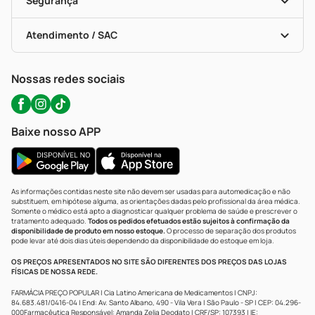
Segurança
Troca E Devolução
Testes Rápidos
Bulas De A A Z
Autoteste Covid-19
Certificado De Segurança
Políticas De Marketplace
Portal Da Privacidade
Atendimento / SAC
Política De Privacidade
WhatsApp (47) 9202-1687
Atendimento@precopopular.com.br
Nossas redes sociais
Baixe nosso APP
As informações contidas neste site não devem ser usadas para automedicação e não
substituem, em hipótese alguma, as orientações dadas pelo profissional da área médica.
Somente o médico está apto a diagnosticar qualquer problema de saúde e prescrever o
tratamento adequado.
Todos os pedidos efetuados estão sujeitos à confirmação da
disponibilidade de produto em nosso estoque.
O processo de separação dos produtos
pode levar até dois dias úteis dependendo da disponibilidade do estoque em loja.
OS PREÇOS APRESENTADOS NO SITE SÃO DIFERENTES DOS PREÇOS DAS LOJAS
FÍSICAS DE NOSSA REDE.
FARMÁCIA PREÇO POPULAR | Cia Latino Americana de Medicamentos | CNPJ:
84.683.481/0416-04 | End: Av. Santo Albano, 490 - Vila Vera | São Paulo - SP | CEP: 04.296-
000Farmacêutica Responsável: Amanda Zelia Deodato | CRF/SP: 107393 | IE: