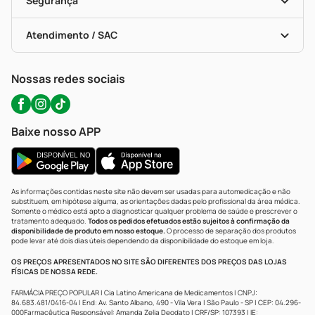
Segurança
Troca E Devolução
Testes Rápidos
Bulas De A A Z
Autoteste Covid-19
Certificado De Segurança
Políticas De Marketplace
Portal Da Privacidade
Atendimento / SAC
Política De Privacidade
WhatsApp (47) 9202-1687
Atendimento@precopopular.com.br
Nossas redes sociais
Baixe nosso APP
As informações contidas neste site não devem ser usadas para automedicação e não
substituem, em hipótese alguma, as orientações dadas pelo profissional da área médica.
Somente o médico está apto a diagnosticar qualquer problema de saúde e prescrever o
tratamento adequado.
Todos os pedidos efetuados estão sujeitos à confirmação da
disponibilidade de produto em nosso estoque.
O processo de separação dos produtos
pode levar até dois dias úteis dependendo da disponibilidade do estoque em loja.
OS PREÇOS APRESENTADOS NO SITE SÃO DIFERENTES DOS PREÇOS DAS LOJAS
FÍSICAS DE NOSSA REDE.
FARMÁCIA PREÇO POPULAR | Cia Latino Americana de Medicamentos | CNPJ:
84.683.481/0416-04 | End: Av. Santo Albano, 490 - Vila Vera | São Paulo - SP | CEP: 04.296-
000Farmacêutica Responsável: Amanda Zelia Deodato | CRF/SP: 107393 | IE: