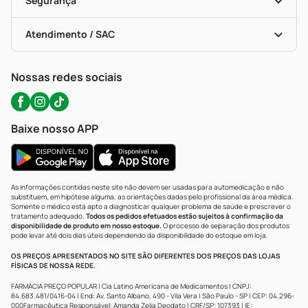
Segurança
Troca E Devolução
Testes Rápidos
Bulas De A A Z
Autoteste Covid-19
Certificado De Segurança
Políticas De Marketplace
Portal Da Privacidade
Atendimento / SAC
Política De Privacidade
WhatsApp (47) 9202-1687
Atendimento@precopopular.com.br
Nossas redes sociais
Baixe nosso APP
As informações contidas neste site não devem ser usadas para automedicação e não
substituem, em hipótese alguma, as orientações dadas pelo profissional da área médica.
Somente o médico está apto a diagnosticar qualquer problema de saúde e prescrever o
tratamento adequado.
Todos os pedidos efetuados estão sujeitos à confirmação da
disponibilidade de produto em nosso estoque.
O processo de separação dos produtos
pode levar até dois dias úteis dependendo da disponibilidade do estoque em loja.
OS PREÇOS APRESENTADOS NO SITE SÃO DIFERENTES DOS PREÇOS DAS LOJAS
FÍSICAS DE NOSSA REDE.
FARMÁCIA PREÇO POPULAR | Cia Latino Americana de Medicamentos | CNPJ:
84.683.481/0416-04 | End: Av. Santo Albano, 490 - Vila Vera | São Paulo - SP | CEP: 04.296-
000Farmacêutica Responsável: Amanda Zelia Deodato | CRF/SP: 107393 | IE: