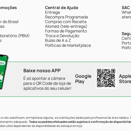
romoções
Central de Ajuda
SAC 
Entrega
What
Recompra Programada
aten
 do Brasil
Compras com Receita
tas
Alomed (tele-entrega)
Formas de Pagamento
Seg
boratório (PBM)
Troca e Devolução
Cert
s
Bulas de A a Z
Porta
Políticas de Marketplace
Polít
Baixe nosso APP
Google
Appl
É só apontar a câmera
Play
Stor
para o QR Code da loja de
aplicativos do seu celular!
e não substituem, em hipótese alguma, as orientações dadas pelo profissional da área médica.
tratamento adequado.
Todos os pedidos efetuados estão sujeitos à confirmação da disponibilid
dias úteis dependendo da disponibilidade do estoque em loja.