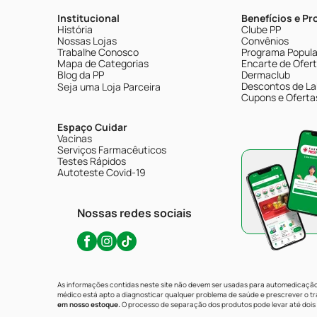
Institucional
Benefícios e P
História
Clube PP
Nossas Lojas
Convênios
Trabalhe Conosco
Programa Popular
Mapa de Categorias
Encarte de Ofer
Blog da PP
Dermaclub
Descontos de La
Seja uma Loja Parceira
Cupons e Oferta
Espaço Cuidar
Vacinas
Serviços Farmacêuticos
Testes Rápidos
Autoteste Covid-19
Nossas redes sociais
As informações contidas neste site não devem ser usadas para automedicação 
médico está apto a diagnosticar qualquer problema de saúde e prescrever o 
em nosso estoque.
O processo de separação dos produtos pode levar até dois 