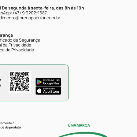
| De segunda à sexta-feira, das 8h às 19h
sApp: (47) 9 9202-1687
dimento@precopopular.com.br
urança
ificado de Segurança
l da Privacidade
ica de Privacidade
e
e
 Somente o
UMA MARCA
ade de produto