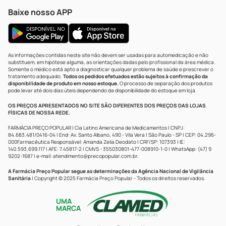
Baixe nosso APP
As informações contidas neste site não devem ser usadas para automedicação e não
substituem, em hipótese alguma, as orientações dadas pelo profissional da área médica.
Somente o médico está apto a diagnosticar qualquer problema de saúde e prescrever o
tratamento adequado.
Todos os pedidos efetuados estão sujeitos à confirmação da
disponibilidade de produto em nosso estoque.
O processo de separação dos produtos
pode levar até dois dias úteis dependendo da disponibilidade do estoque em loja.
OS PREÇOS APRESENTADOS NO SITE SÃO DIFERENTES DOS PREÇOS DAS LOJAS
FÍSICAS DE NOSSA REDE.
FARMÁCIA PREÇO POPULAR | Cia Latino Americana de Medicamentos | CNPJ:
84.683.481/0416-04 | End: Av. Santo Albano, 490 - Vila Vera | São Paulo - SP | CEP: 04.296-
000Farmacêutica Responsável: Amanda Zelia Deodato | CRF/SP: 107393 | IE:
140.593.699.117 | AFE: 7.45817-2 | CMVS - 355030801-477-008910-1-0 | WhatsApp: (47) 9
9202-1687 | e-mail:
atendimento@precopopular.com.br
.
A Farmácia Preço Popular segue as determinações da Agência Nacional de Vigilância
Sanitária
| Copyright © 2025 Farmácia Preço Popular - Todos os direitos reservados.
UMA
MARCA