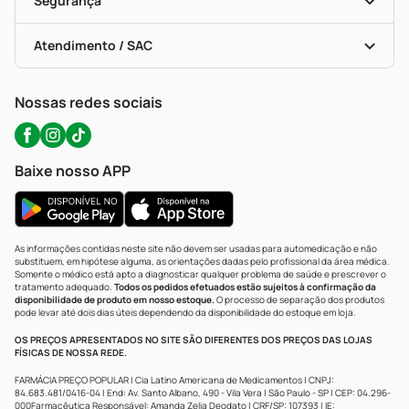
Segurança
Troca E Devolução
Testes Rápidos
Bulas De A A Z
Autoteste Covid-19
Certificado De Segurança
Políticas De Marketplace
Portal Da Privacidade
Atendimento / SAC
Política De Privacidade
WhatsApp (47) 9202-1687
Atendimento@precopopular.com.br
Nossas redes sociais
Baixe nosso APP
As informações contidas neste site não devem ser usadas para automedicação e não
substituem, em hipótese alguma, as orientações dadas pelo profissional da área médica.
Somente o médico está apto a diagnosticar qualquer problema de saúde e prescrever o
tratamento adequado.
Todos os pedidos efetuados estão sujeitos à confirmação da
disponibilidade de produto em nosso estoque.
O processo de separação dos produtos
pode levar até dois dias úteis dependendo da disponibilidade do estoque em loja.
OS PREÇOS APRESENTADOS NO SITE SÃO DIFERENTES DOS PREÇOS DAS LOJAS
FÍSICAS DE NOSSA REDE.
FARMÁCIA PREÇO POPULAR | Cia Latino Americana de Medicamentos | CNPJ:
84.683.481/0416-04 | End: Av. Santo Albano, 490 - Vila Vera | São Paulo - SP | CEP: 04.296-
000Farmacêutica Responsável: Amanda Zelia Deodato | CRF/SP: 107393 | IE: