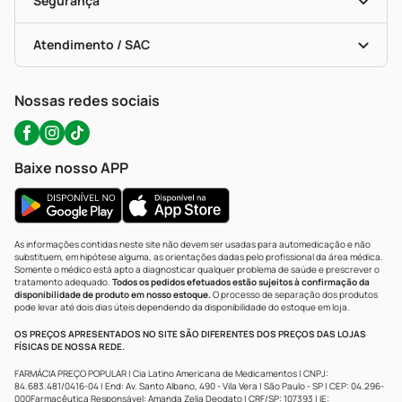
Segurança
Troca E Devolução
Testes Rápidos
Bulas De A A Z
Autoteste Covid-19
Certificado De Segurança
Políticas De Marketplace
Portal Da Privacidade
Atendimento / SAC
Política De Privacidade
WhatsApp (47) 9202-1687
Atendimento@precopopular.com.br
Nossas redes sociais
Baixe nosso APP
As informações contidas neste site não devem ser usadas para automedicação e não
substituem, em hipótese alguma, as orientações dadas pelo profissional da área médica.
Somente o médico está apto a diagnosticar qualquer problema de saúde e prescrever o
tratamento adequado.
Todos os pedidos efetuados estão sujeitos à confirmação da
disponibilidade de produto em nosso estoque.
O processo de separação dos produtos
pode levar até dois dias úteis dependendo da disponibilidade do estoque em loja.
OS PREÇOS APRESENTADOS NO SITE SÃO DIFERENTES DOS PREÇOS DAS LOJAS
FÍSICAS DE NOSSA REDE.
FARMÁCIA PREÇO POPULAR | Cia Latino Americana de Medicamentos | CNPJ:
84.683.481/0416-04 | End: Av. Santo Albano, 490 - Vila Vera | São Paulo - SP | CEP: 04.296-
000Farmacêutica Responsável: Amanda Zelia Deodato | CRF/SP: 107393 | IE: