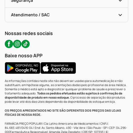
Segurança
Troca E Devolução
Testes Rápidos
Bulas De A A Z
Autoteste Covid-19
Certificado De Segurança
Políticas De Marketplace
Portal Da Privacidade
Atendimento / SAC
Política De Privacidade
WhatsApp (47) 9202-1687
Atendimento@precopopular.com.br
Nossas redes sociais
Baixe nosso APP
As informações contidas neste site não devem ser usadas para automedicação e não
substituem, em hipótese alguma, as orientações dadas pelo profissional da área médica.
Somente o médico está apto a diagnosticar qualquer problema de saúde e prescrever o
tratamento adequado.
Todos os pedidos efetuados estão sujeitos à confirmação da
disponibilidade de produto em nosso estoque.
O processo de separação dos produtos
pode levar até dois dias úteis dependendo da disponibilidade do estoque em loja.
OS PREÇOS APRESENTADOS NO SITE SÃO DIFERENTES DOS PREÇOS DAS LOJAS
FÍSICAS DE NOSSA REDE.
FARMÁCIA PREÇO POPULAR | Cia Latino Americana de Medicamentos | CNPJ:
84.683.481/0416-04 | End: Av. Santo Albano, 490 - Vila Vera | São Paulo - SP | CEP: 04.296-
000Farmacêutica Responsável: Amanda Zelia Deodato | CRF/SP: 107393 | IE: