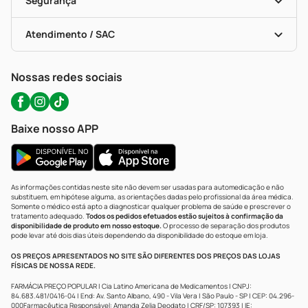
Segurança
Troca E Devolução
Testes Rápidos
Bulas De A A Z
Autoteste Covid-19
Certificado De Segurança
Políticas De Marketplace
Portal Da Privacidade
Atendimento / SAC
Política De Privacidade
WhatsApp (47) 9202-1687
Atendimento@precopopular.com.br
Nossas redes sociais
Baixe nosso APP
As informações contidas neste site não devem ser usadas para automedicação e não
substituem, em hipótese alguma, as orientações dadas pelo profissional da área médica.
Somente o médico está apto a diagnosticar qualquer problema de saúde e prescrever o
tratamento adequado.
Todos os pedidos efetuados estão sujeitos à confirmação da
disponibilidade de produto em nosso estoque.
O processo de separação dos produtos
pode levar até dois dias úteis dependendo da disponibilidade do estoque em loja.
OS PREÇOS APRESENTADOS NO SITE SÃO DIFERENTES DOS PREÇOS DAS LOJAS
FÍSICAS DE NOSSA REDE.
FARMÁCIA PREÇO POPULAR | Cia Latino Americana de Medicamentos | CNPJ:
84.683.481/0416-04 | End: Av. Santo Albano, 490 - Vila Vera | São Paulo - SP | CEP: 04.296-
000Farmacêutica Responsável: Amanda Zelia Deodato | CRF/SP: 107393 | IE: