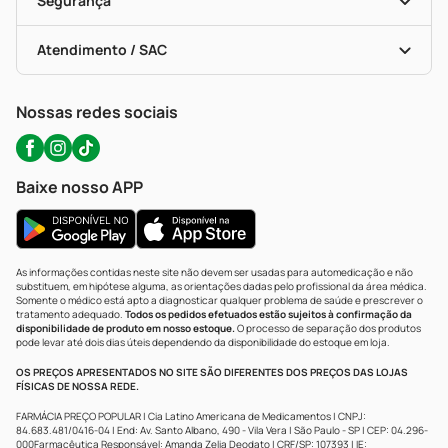
Segurança
Troca E Devolução
Testes Rápidos
Bulas De A A Z
Autoteste Covid-19
Certificado De Segurança
Políticas De Marketplace
Portal Da Privacidade
Atendimento / SAC
Política De Privacidade
WhatsApp (47) 9202-1687
Atendimento@precopopular.com.br
Nossas redes sociais
Baixe nosso APP
As informações contidas neste site não devem ser usadas para automedicação e não
substituem, em hipótese alguma, as orientações dadas pelo profissional da área médica.
Somente o médico está apto a diagnosticar qualquer problema de saúde e prescrever o
tratamento adequado.
Todos os pedidos efetuados estão sujeitos à confirmação da
disponibilidade de produto em nosso estoque.
O processo de separação dos produtos
pode levar até dois dias úteis dependendo da disponibilidade do estoque em loja.
OS PREÇOS APRESENTADOS NO SITE SÃO DIFERENTES DOS PREÇOS DAS LOJAS
FÍSICAS DE NOSSA REDE.
FARMÁCIA PREÇO POPULAR | Cia Latino Americana de Medicamentos | CNPJ:
84.683.481/0416-04 | End: Av. Santo Albano, 490 - Vila Vera | São Paulo - SP | CEP: 04.296-
000Farmacêutica Responsável: Amanda Zelia Deodato | CRF/SP: 107393 | IE: