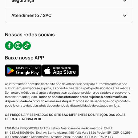
Segurança
Troca E Devolução
Testes Rápidos
Bulas De A A Z
Autoteste Covid-19
Certificado De Segurança
Políticas De Marketplace
Portal Da Privacidade
Atendimento / SAC
Política De Privacidade
WhatsApp (47) 9202-1687
Atendimento@precopopular.com.br
Nossas redes sociais
Baixe nosso APP
As informações contidas neste site não devem ser usadas para automedicação e não
substituem, em hipótese alguma, as orientações dadas pelo profissional da área médica.
Somente o médico está apto a diagnosticar qualquer problema de saúde e prescrever o
tratamento adequado.
Todos os pedidos efetuados estão sujeitos à confirmação da
disponibilidade de produto em nosso estoque.
O processo de separação dos produtos
pode levar até dois dias úteis dependendo da disponibilidade do estoque em loja.
OS PREÇOS APRESENTADOS NO SITE SÃO DIFERENTES DOS PREÇOS DAS LOJAS
FÍSICAS DE NOSSA REDE.
FARMÁCIA PREÇO POPULAR | Cia Latino Americana de Medicamentos | CNPJ:
84.683.481/0416-04 | End: Av. Santo Albano, 490 - Vila Vera | São Paulo - SP | CEP: 04.296-
000Farmacêutica Responsável: Amanda Zelia Deodato | CRF/SP: 107393 | IE: